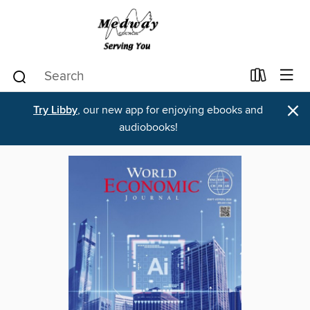
×
Try Libby
, our new app for enjoying ebooks and
audiobooks!